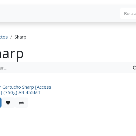
Blog
Descargas
Contáctenos
Convocato
ctos
Sharp
harp
 Cartucho Sharp [Access
n] (750g) AR 455MT