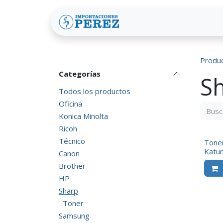
Ir al contenido
Inicio
Foro
Produ
Categorías
S
Todos los productos
Oficina
Konica Minolta
Ricoh
Técnico
Toner
Katu
Canon
Brother
HP
Sharp
Toner
Samsung