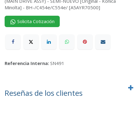
(MAIN DRIVE ASSY) - SEMI-NUEVO [Original - Konica
Minolta] - BH-/C454e/C554e/ [A5AYR70500]
Solicita Cotización
Referencia Interna:
SN491
Reseñas de los clientes