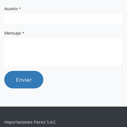
Asunto
*
Mensaje
*
Enviar
Importaciones Perez S.A.C.