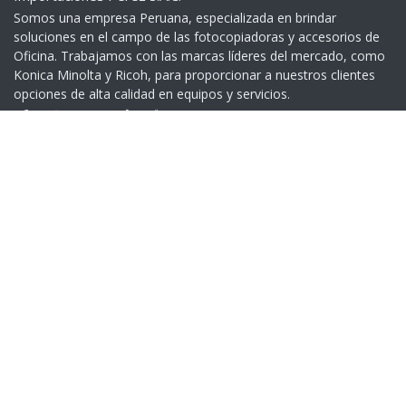
Somos una empresa Peruana, especializada en brindar
soluciones en el campo de las fotocopiadoras y accesorios de
Oficina. Trabajamos con las marcas líderes del mercado, como
Konica Minolta y Ricoh, para proporcionar a nuestros clientes
opciones de alta calidad en equipos y servicios.​
Contáctenos
+51 999 401 279
(01) 332 5539
Av. Garcilaso de la Vega 1160 - Lima - Perú
> Google Maps
Cambios y Devoluciones
Devoluciones
Contáctenos
Copyright © Importaciones Perez