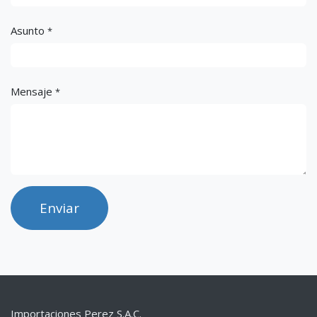
Asunto
*
Mensaje
*
Enviar
Importaciones Perez S.A.C.