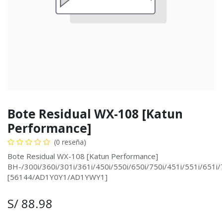
Bote Residual WX-108 [Katun
Performance]
(0 reseña)
Bote Residual WX-108 [Katun Performance]
BH-/300i/360i/301i/361i/450i/550i/650i/750i/451i/551i/651i/
[56144/AD1Y0Y1/AD1YWY1]
S/
88.98