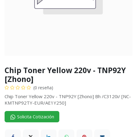
Chip Toner Yellow 220v - TNP92Y
[Zhono]
(0 reseña)
Chip Toner Yellow 220v - TNP92Y [Zhono] Bh /C3120i/ [NC-
KMTNP92TY-EUR/AE1Y250]
Solicita Cotización