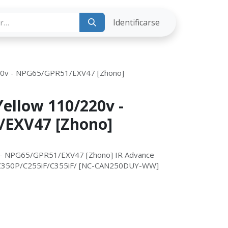
ria
Identificarse
/220v - NPG65/GPR51/EXV47 [Zhono]
Yellow 110/220v -
EXV47 [Zhono]
0v - NPG65/GPR51/EXV47 [Zhono] IR Advance
/C350P/C255iF/C355iF/ [NC-CAN250DUY-WW]