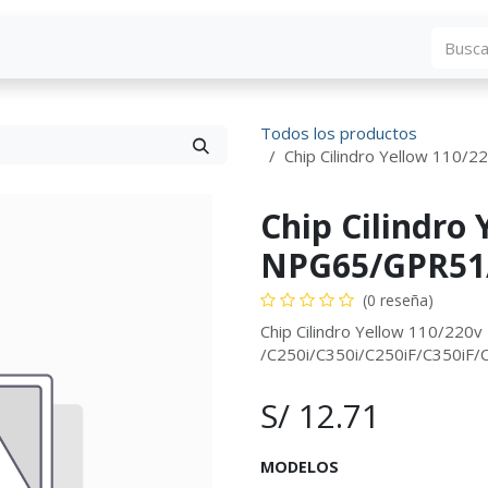
Blog
Descargas
Contáctenos
Convocato
Todos los productos
Chip Cilindro Yellow 110
Chip Cilindro 
NPG65/GPR51/
(0 reseña)
Chip Cilindro Yellow 110/22
/C250i/C350i/C250iF/C350iF
S/
12.71
MODELOS