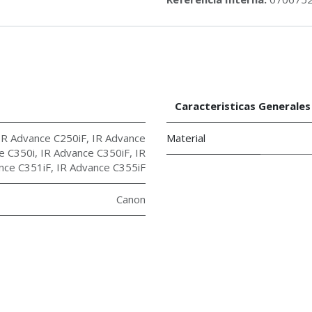
Caracteristicas Generales
IR Advance C250iF
,
IR Advance
Material
e C350i
,
IR Advance C350iF
,
IR
nce C351iF
,
IR Advance C355iF
Canon