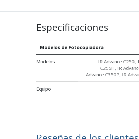
Especificaciones
Modelos de Fotocopiadora
Modelos
IR Advance C250i
,
C255iF
,
IR Advanc
Advance C350P
,
IR Adva
Equipo
Reseñas de los clientes