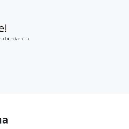
e!
a brindarte la
ma