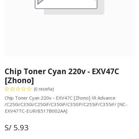
Chip Toner Cyan 220v - EXV47C
[Zhono]
(0 reseña)
Chip Toner Cyan 220v - EXV47C [Zhono] IR Advance
/C250i/C350i/C250iF/C350iF/C350P/C255iF/C355iF/ [NC-
EXV47TC-EUR/8517B002AA]
S/
5.93