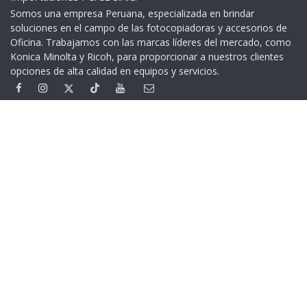
Somos una empresa Peruana, especializada en brindar
soluciones en el campo de las fotocopiadoras y accesorios de
Oficina. Trabajamos con las marcas líderes del mercado, como
Konica Minolta y Ricoh, para proporcionar a nuestros clientes
opciones de alta calidad en equipos y servicios.​
Contáctenos
+51 999 401 279
(01) 332 5539
Av. Garcilaso de la Vega 1160 - Lima - Perú
> Google Maps
Cambios y Devoluciones
Devoluciones
Contáctenos
Copyright © Importaciones Perez