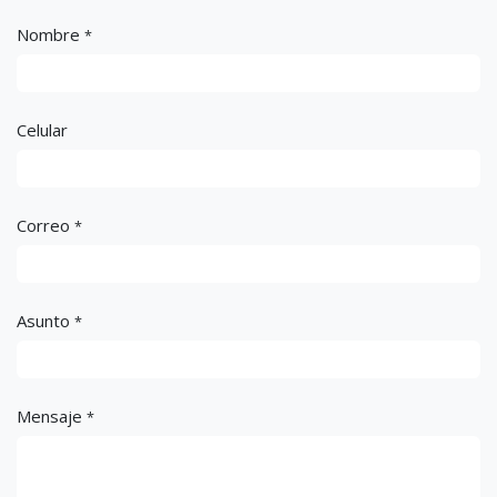
¿Tienes dudas?
Envíanos tus dudas y te responderemos lo más pronto
posible.
Nombre
*
Celular