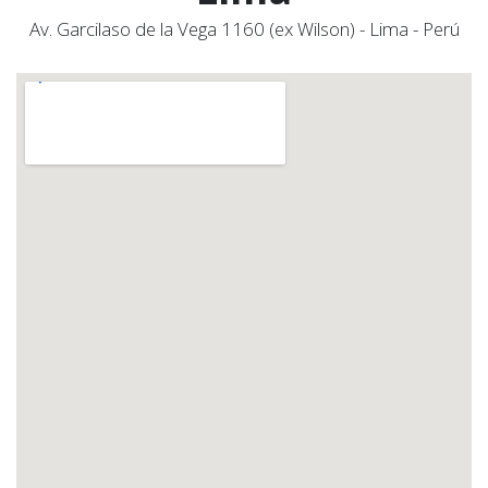
responder a todas tus preguntas.
WhatsAp​​​​p 999 401 2​​79
Estamos en
Cercado de
Lima
Av. Garcilaso de la Vega 1160 (ex Wilson) - Lima - Perú