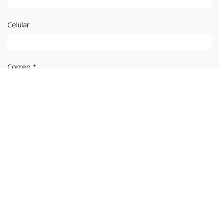
¿Tienes dudas?
Envíanos tus dudas y te responderemos lo más pronto
posible.
Nombre
*
Celular