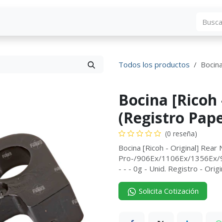
Blog
Descargas
Contáctenos
Convocato
Todos los productos
Bocina
Bocina [Ricoh 
(Registro Pape
(0 reseña)
Bocina [Ricoh - Original] Rea
Pro-/906Ex/1106Ex/1356Ex/
- - - 0g - Unid. Registro - Or
Solicita Cotización