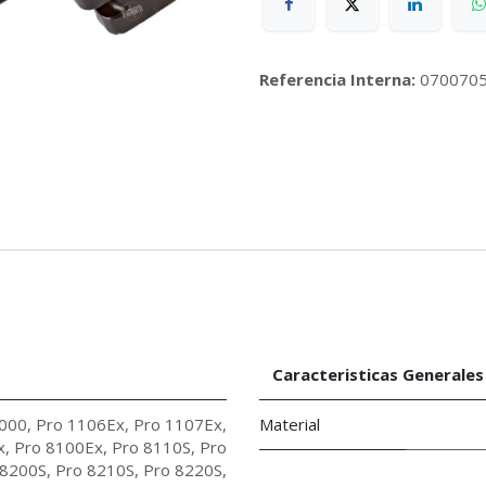
Referencia Interna:
070070
Caracteristicas Generales
000
,
Pro 1106Ex
,
Pro 1107Ex
,
Material
x
,
Pro 8100Ex
,
Pro 8110S
,
Pro
 8200S
,
Pro 8210S
,
Pro 8220S
,