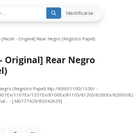
ria
Identificarse
 [Ricoh - Original] Rear Negro (Registro Papel)
- Original] Rear Negro
l)
r Negro (Registro Papel) Mp-/9000/1100/1350/ -
907Ex/1107Ex/1357Ex/8100Ex/8110S/8120S/8200Ex/8200S/8
iginal - - [.M0777429/B2342629]