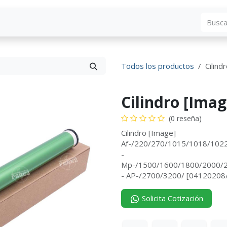
Blog
Descargas
Contáctenos
Convocato
Todos los productos
Cilind
Cilindro [Imag
(0 reseña)
Cilindro [Image]
Af-/220/270/1015/1018/102
-
Mp-/1500/1600/1800/2000/
- AP-/2700/3200/ [04120208
Solicita Cotización